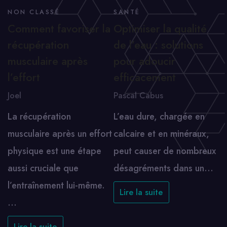
NON CLASSÉ
SANTÉ
Comment favoriser la
Optimiser la qualité
récupération
de l’eau : solutions
musculaire après
pour adoucir
l’effort
efficacement
Joel
Pascal Cabus
La récupération
L’eau dure, chargée en
musculaire après un effort
calcaire et en minéraux,
physique est une étape
peut causer de nombreux
aussi cruciale que
désagréments dans un…
l’entraînement lui-même.
Lire la suite
…
Lire la suite