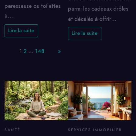
paresseuse ou toilettes
parmi les cadeaux drôles
à…
et décalés à offrir…
Lire la suite
Lire la suite
Page:
1
2
…
148
Next
»
SANTÉ
SERVICES IMMOBILIER