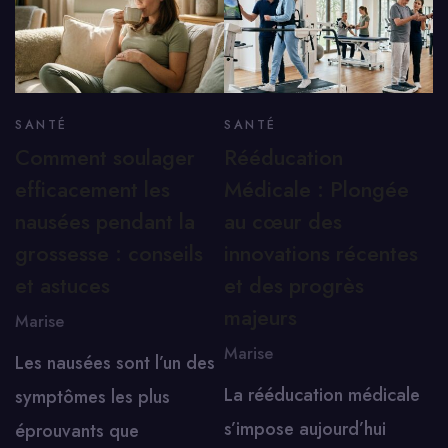
SANTÉ
SANTÉ
Comment soulager
Rééducation
efficacement les
Médicale : Plongée
nausées pendant la
au cœur des
grossesse : conseils
innovations récentes
et astuces
et des progrès
majeurs
Marise
Marise
Les nausées sont l’un des
La rééducation médicale
symptômes les plus
s’impose aujourd’hui
éprouvants que