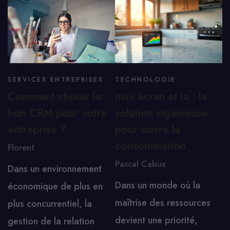
SERVICES ENTREPRISES
TECHNOLOGIE
Comment choisir le
mini écran et ia : la
bon CRM pour votre
solution ingénieuse
entreprise ?
pour suivre la
consommation
Florent
Pascal Cabus
Dans un environnement
Dans un monde où la
économique de plus en
maîtrise des ressources
plus concurrentiel, la
devient une priorité,
gestion de la relation