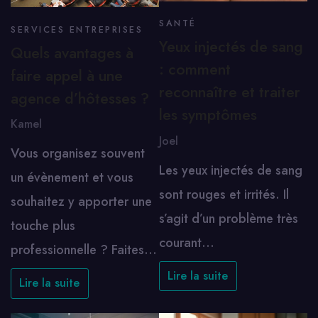
SANTÉ
SERVICES ENTREPRISES
Yeux injectés de sang
Quels avantages à
: comment
faire appel à une
reconnaître et traiter
agence d’hôtesses ?
les symptômes
Kamel
Joel
Vous organisez souvent
Les yeux injectés de sang
un évènement et vous
sont rouges et irrités. Il
souhaitez y apporter une
s’agit d’un problème très
touche plus
courant…
professionnelle ? Faites…
Lire la suite
Lire la suite