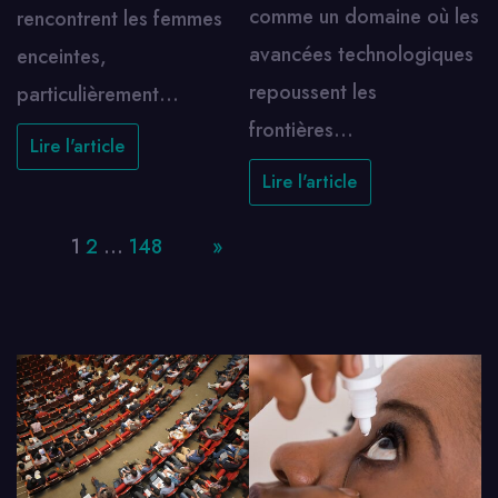
comme un domaine où les
rencontrent les femmes
avancées technologiques
enceintes,
repoussent les
particulièrement…
frontières…
Lire l'article
Lire l'article
Page:
1
2
…
148
Next
»