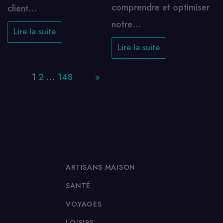
comprendre et optimiser
client…
notre…
Lire la suite
Lire la suite
Page:
1
2
…
148
Next
»
ARTISANS MAISON
SANTÉ
VOYAGES
LOISIRS