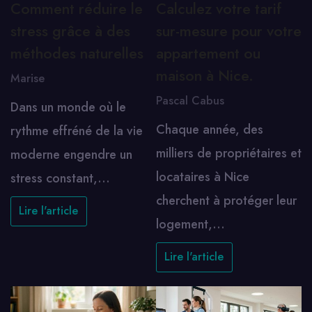
Comment réduire le
Calculez votre tarif
stress grâce à des
sur-mesure pour votre
méthodes naturelles
appartement ou
maison à Nice.
Marise
Pascal Cabus
Dans un monde où le
Chaque année, des
rythme effréné de la vie
milliers de propriétaires et
moderne engendre un
locataires à Nice
stress constant,…
cherchent à protéger leur
Lire l'article
logement,…
Lire l'article