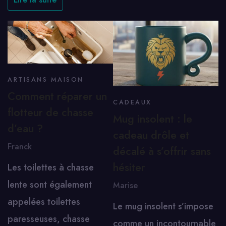
ARTISANS MAISON
Comment réparer un
CADEAUX
flotteur de chasse
Mug insolent : le
d’eau ?
cadeau drôle et
Franck
décalé à s’offrir sans
hésiter
Les toilettes à chasse
lente sont également
Marise
appelées toilettes
Le mug insolent s’impose
paresseuses, chasse
comme un incontournable