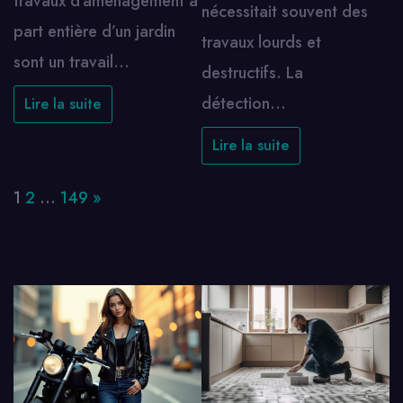
travaux d’aménagement à
nécessitait souvent des
part entière d’un jardin
travaux lourds et
sont un travail…
destructifs. La
détection…
Lire la suite
Lire la suite
Page:
Next
1
2
…
149
»