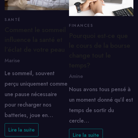
SANTÉ
FINANCES
Comment le sommeil
Pourquoi est-ce que
influence la santé et
le cours de la bourse
l’éclat de votre peau
change tout le
Marise
temps?
Le sommeil, souvent
Amine
perçu uniquement comme
Nous avons tous pensé à
une pause nécessaire
un moment donné qu’il est
pour recharger nos
temps de sortir du
batteries, joue en…
cercle…
Lire la suite
Lire la suite