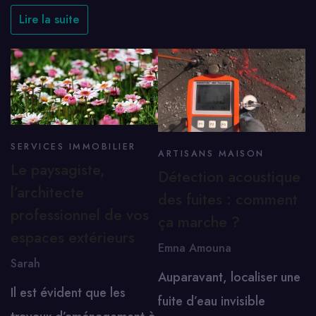
Lire la suite
SERVICES IMMOBILIER
ARTISANS MAISON
Le paysagiste,
Détection acoustique
l’architecte
des fuites : comment
professionnel de vos
ça marche ?
espaces extérieurs
Emna Amouna
Sarah
Auparavant, localiser une
Il est évident que les
fuite d’eau invisible