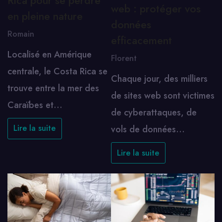
Rica pour se perdre
web : protéger vos
en pleine nature
données
Romain
efficacement
Localisé en Amérique
Florent
centrale, le Costa Rica se
Chaque jour, des milliers
trouve entre la mer des
de sites web sont victimes
Caraïbes et…
de cyberattaques, de
Lire la suite
vols de données…
Lire la suite