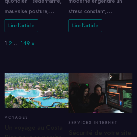
quotidien : sédentarité,
moderne engendre un
mauvaise posture,…
stress constant,…
Lire l'article
Lire l'article
Page:
Next
1
2
…
149
»
VOYAGES
SERVICES INTERNET
Un voyage au Costa
Sécurité de votre site