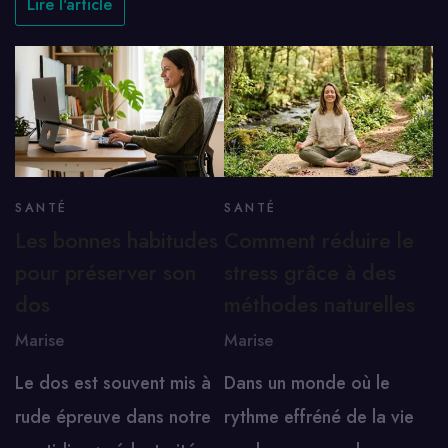
Lire l'article
SANTÉ
SANTÉ
Les bonnes habitudes
Comment réduire le
pour préserver son
stress grâce à des
dos
méthodes naturelles
Marise
Marise
Le dos est souvent mis à
Dans un monde où le
rude épreuve dans notre
rythme effréné de la vie