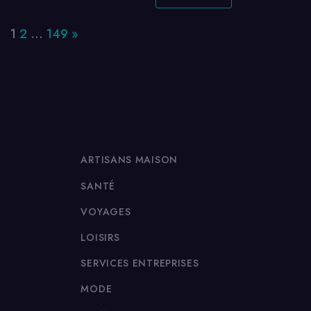
Page:
Next
1
2
…
149
»
ARTISANS MAISON
SANTÉ
VOYAGES
LOISIRS
SERVICES ENTREPRISES
MODE