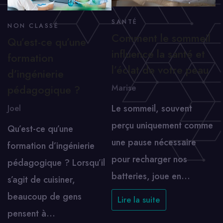
SANTÉ
NON CLASSÉ
Comment le sommeil
Qu’est-ce qu’une
influence la santé et
formation
l’éclat de votre peau
d’ingénierie
Marise
pédagogique ?
Le sommeil, souvent
Joel
perçu uniquement comme
Qu’est-ce qu’une
une pause nécessaire
formation d’ingénierie
pour recharger nos
pédagogique ? Lorsqu’il
batteries, joue en…
s’agit de cuisiner,
beaucoup de gens
Lire la suite
pensent à…