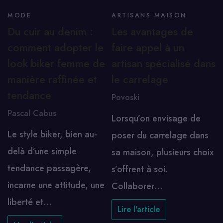
MODE
ARTISANS MAISON
Du cuir au denim :
Les avantages de
comment adopter le
faire appel à un
look biker femme de
artisan spécialisé dans
manière raffinée et
le carrelage
tendance
Povoski
Pascal Cabus
Lorsqu’on envisage de
Le style biker, bien au-
poser du carrelage dans
delà d’une simple
sa maison, plusieurs choix
tendance passagère,
s’offrent à soi.
incarne une attitude, une
Collaborer…
liberté et…
Lire l'article