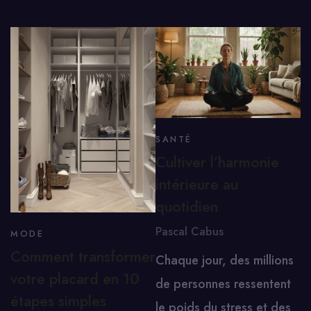
SANTÉ
Cultiver l’harmonie
intérieure au
quotidien
Pascal Cabus
MODE
Comment transformer
Chaque jour, des millions
votre placard en 10
de personnes ressentent
étapes simples
le poids du stress et des