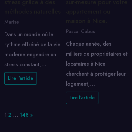
stress grâce à des
sur-mesure pour votre
méthodes naturelles
appartement ou
maison à Nice.
Marise
Pascal Cabus
Dans un monde où le
Chaque année, des
rythme effréné de la vie
milliers de propriétaires et
moderne engendre un
locataires à Nice
stress constant,…
cherchent à protéger leur
Lire l'article
logement,…
Lire l'article
Page:
Next
1
2
…
148
»