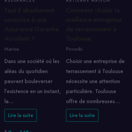
ASSURANCES
ARTISANS MAISON
Faut-il absolument
Comment choisir la
souscrire à une
meilleure entreprise
Assurance Garantie
de terrassement à
Accident ?
Toulouse
Marise
Povoski
Dans une société où les
Choisir une entreprise de
aléas du quotidien
terrassement à Toulouse
peuvent bouleverser
nécessite une attention
l’existence en un instant,
particulière. Toulouse
la…
offre de nombreuses…
Lire la suite
Lire la suite