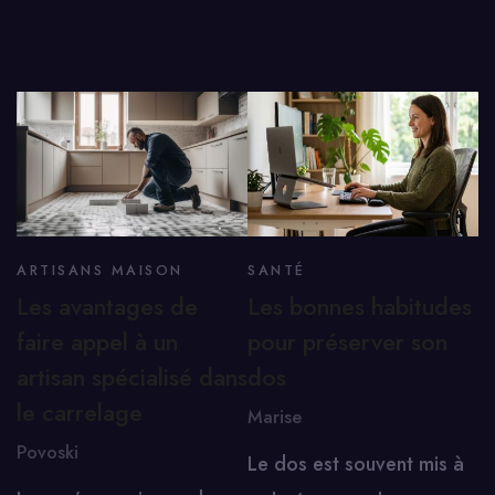
ARTISANS MAISON
SANTÉ
Les avantages de
Les bonnes habitudes
faire appel à un
pour préserver son
artisan spécialisé dans
dos
le carrelage
Marise
Povoski
Le dos est souvent mis à