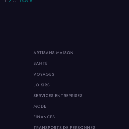
Page:
Next
1
2
…
148
»
ARTISANS MAISON
SANTÉ
VOYAGES
LOISIRS
SERVICES ENTREPRISES
MODE
FINANCES
TRANSPORTS DE PERSONNES