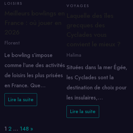
LOISIRS
VOYAGES
Meilleurs bowlings en
Laquelle des îles
France : où jouer en
grecques des
2026
Cyclades vous
Florent
convient le mieux ?
Le bowling s’impose
Halima
comme l’une des activités
Situées dans la mer Égée,
de loisirs les plus prisées
les Cyclades sont la
en France. Que…
destination de choix pour
les insulaires,…
Lire la suite
Lire la suite
Page:
Next
1
2
…
148
»