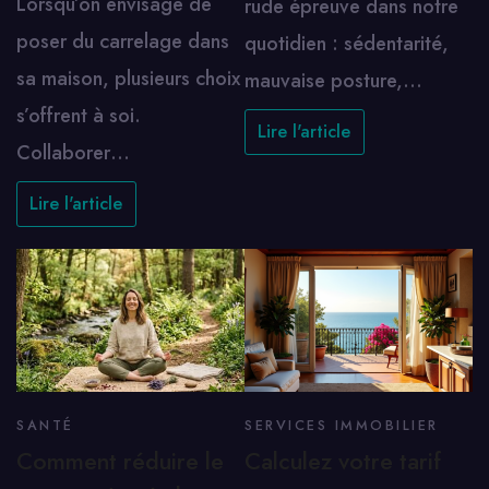
Lorsqu’on envisage de
rude épreuve dans notre
poser du carrelage dans
quotidien : sédentarité,
sa maison, plusieurs choix
mauvaise posture,…
s’offrent à soi.
Lire l'article
Collaborer…
Lire l'article
SANTÉ
SERVICES IMMOBILIER
Comment réduire le
Calculez votre tarif