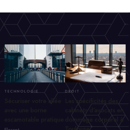
TECHNOLOGIE
DROIT
Sécuriser votre allée
Les spécificités des
avec une borne
cabinets d’avocats en
escamotable pratique
dommage corporel à
Toulouse
Florent