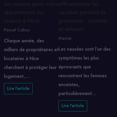
sur-mesure pour votre
efficacement les
appartement ou
nausées pendant la
maison à Nice.
grossesse : conseils
et astuces
Pascal Cabus
Marise
Chaque année, des
Les nausées sont l’un des
milliers de propriétaires et
symptômes les plus
locataires à Nice
éprouvants que
cherchent à protéger leur
rencontrent les femmes
logement,…
enceintes,
Lire l'article
particulièrement…
Lire l'article