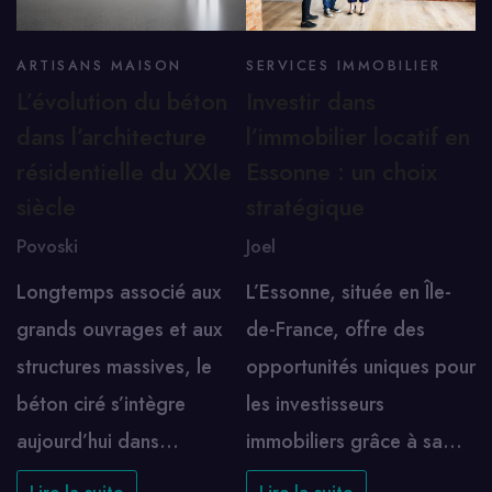
ARTISANS MAISON
SERVICES IMMOBILIER
L’évolution du béton
Investir dans
dans l’architecture
l’immobilier locatif en
résidentielle du XXIe
Essonne : un choix
siècle
stratégique
Povoski
Joel
Longtemps associé aux
L’Essonne, située en Île-
grands ouvrages et aux
de-France, offre des
structures massives, le
opportunités uniques pour
béton ciré s’intègre
les investisseurs
aujourd’hui dans…
immobiliers grâce à sa…