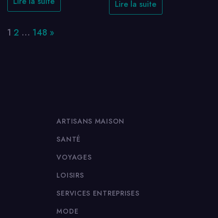
Lire la suite
Lire la suite
Page:
Next
1
2
…
148
»
ARTISANS MAISON
SANTÉ
VOYAGES
LOISIRS
SERVICES ENTREPRISES
MODE