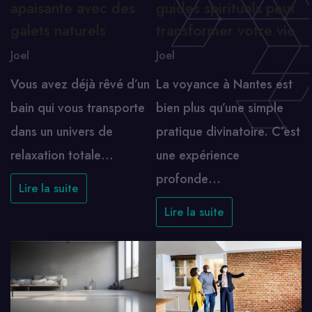
apaisante avec des
guides spirituels peut
galets naturels
transformer votre vie
Joel
Joel
Vous avez déjà rêvé d’un
La voyance à Nantes est
bain qui vous transporte
bien plus qu’une simple
dans un univers de
pratique divinatoire. C’est
relaxation totale…
une expérience
profonde…
Lire la suite
Lire la suite