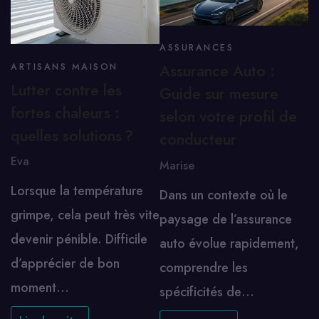
ASSURANCES
Assurance Auto :
ARTISANS MAISON
Lutter contre les
Guide sur mesure
fortes chaleurs :
selon votre profil de
quelles solutions ?
conducteur
Eva
Marise
Lorsque la température
Dans un contexte où le
grimpe, cela peut très vite
paysage de l’assurance
devenir pénible. Difficile
auto évolue rapidement,
d’apprécier de bon
comprendre les
moment…
spécificités de…